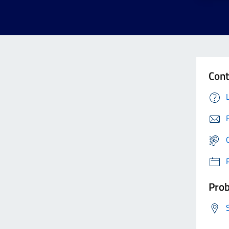
Cont
Prob