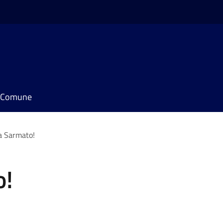
il Comune
a Sarmato!
o!