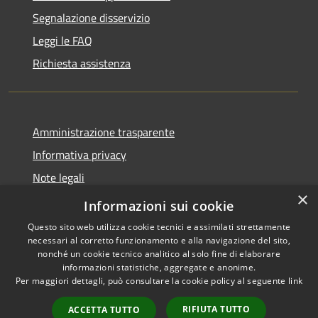
Segnalazione disservizio
Leggi le FAQ
Richiesta assistenza
Amministrazione trasparente
Informativa privacy
Note legali
×
Dichiarazione di accessibilità
Informazioni sui cookie
Questo sito web utilizza cookie tecnici e assimilati strettamente
necessari al corretto funzionamento e alla navigazione del sito,
nonché un cookie tecnico analitico al solo fine di elaborare
informazioni statistiche, aggregate e anonime.
RSS
Copyright © 2026 • Comune di
Per maggiori dettagli, può consultare la cookie policy al seguente
link
Accessibilità
Sarmato • Powered by
Privacy
Municipium
Accesso
•
RIFIUTA TUTTO
ACCETTA TUTTO