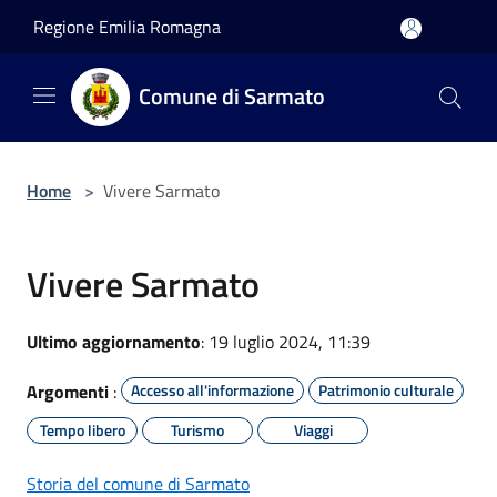
Salta al contenuto principale
Regione Emilia Romagna
Comune di Sarmato
Home
>
Vivere Sarmato
Vivere Sarmato
Ultimo aggiornamento
: 19 luglio 2024, 11:39
Argomenti
:
Accesso all'informazione
Patrimonio culturale
Tempo libero
Turismo
Viaggi
Storia del comune di Sarmato